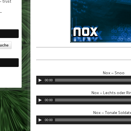
 trust
 –
Nox – Snoo
Audio-
00:00
Player
Nox – Lechts oder Ri
Audio-
00:00
Player
Nox – Tonale Soldat
Audio-
00:00
Player