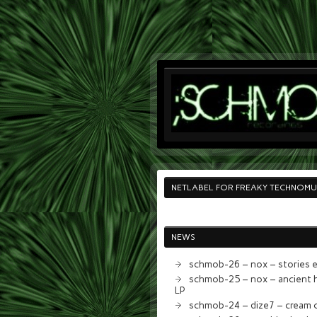
NETLABEL FOR FREAKY TECHNOMU
NEWS
schmob-26 – nox – stories 
schmob-25 – nox – ancient h
LP
schmob-24 – dize7 – cream 