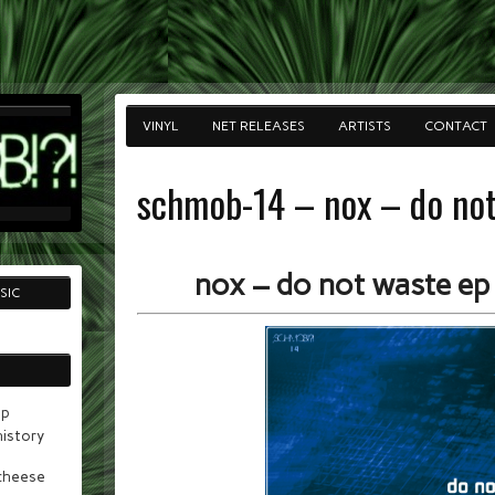
VINYL
NET RELEASES
ARTISTS
CONTACT
schmob-14 – nox – do not
nox – do not waste ep
SIC
ep
istory
cheese